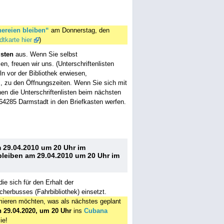
hereien bleiben“
am Donnerstag, den
dtkarte hier
)
isten
aus. Wenn Sie selbst
, freuen wir uns. (Unterschriftenlisten
n vor der Bibliothek erwiesen,
, zu den Öffnungszeiten. Wenn Sie sich mit
en die Unterschriftenlisten beim nächsten
64285 Darmstadt in den Briefkasten werfen.
m 29.04.2010 um 20 Uhr im
-bleiben am 29.04.2010 um 20 Uhr im
 die sich für den Erhalt der
cherbusses (Fahrbibliothek) einsetzt.
rmieren möchten, was als nächstes geplant
n 29.04.2020, um 20 Uhr
ins
Cubana
ie!