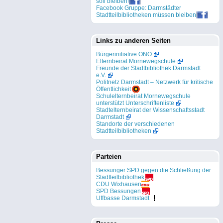
soll bleiben!
Facebook Gruppe: Darmstädter
Stadtteilbibliotheken müssen bleiben
Links zu anderen Seiten
Bürgerinitiative ONO
Elternbeirat Mornewegschule
Freunde der Stadtbibliothek Darmstadt
e.V.
Politnetz Darmstadt – Netzwerk für kritische
Öffentlichkeit
Schulelternbeirat Mornewegschule
unterstützt Unterschriftenliste
Stadtelternbeirat der Wissenschaftsstadt
Darmstadt
Standorte der verschiedenen
Stadtteilbibliotheken
Parteien
Bessunger SPD gegen die Schließung der
Stadtteilbibliothek
CDU Wixhausen
SPD Bessungen
Uffbasse Darmstadt