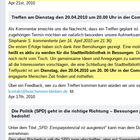
Apr 21st, 2010
Treffen am Dienstag den 20.04.2010 um 20.00 Uhr in der Co
Als Kommentar erreichte uns die Nachricht, dass ein Treffen geplant is
zugehörigen Termin möchten wir natürlich besonders unsere Aufmerksam
Stephanie S. kommentierte (am 16. April 2010 um 21:36)
Die ersten Erfolge haben sich dank ihrer Bemühungen gezeigt. Eine mot
heißt es aktiv zu werden für die Stadtteilbibliothek in Bessungen
. D
noch nicht vom Tisch. Um gemeinsame Ideen und Anregungen zu sammeln
all die Interessierten vorschlagen, die eine Schließung der Stadtteilbilio
Treffpunkt ist am
Dienstag, den 20.04.2010 um 20. 00 Uhr in der Com
engagierte Menschen Zeit finden und mithelfen.
Über ein Feedback, wer zu dem Treffen kommen kann würden wir uns seh
kontakt@buechereien-bleiben.de
.
Apr 17th, 2010
Die Politik (SPD) geht in die richtige Richtung – Bessunge
bedroht!
Unter dem Titel „
SPD: Einsparpotenzial ist ausgereizt
“ kann man dem Da
entnehmen:
Den alten Bücherbus will die SPD zwar abschaffen, aber mit Sponsorenh