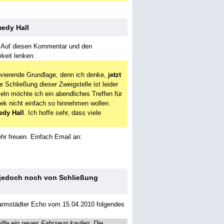
medy Hall
t. Auf diesen Kommentar und den
keit lenken:
ivierende Grundlage, denn ich denke,
jetzt
ie Schließung dieser Zweigstelle ist leider
 möchte ich ein abendliches Treffen für
thek nicht einfach so hinnehmen wollen.
edy Hall
. Ich hoffe sehr, dass viele
r freuen. Einfach Email an:
n jedoch noch von Schließung
rmstädter Echo vom 15.04.2010 folgendes
ilfe ein neues Fahrzeug kaufen. Die