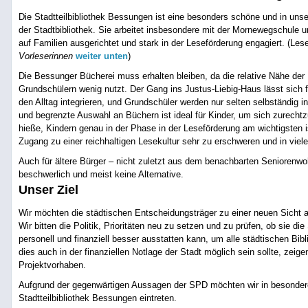
Die Stadtteilbibliothek Bessungen ist eine besonders schöne und in unse
der Stadtbibliothek. Sie arbeitet insbesondere mit der Mornewegschule
auf Familien ausgerichtet und stark in der Leseförderung engagiert. (Le
Vorleserinnen
weiter unten
)
Die Bessunger Bücherei muss erhalten bleiben, da die relative Nähe der
Grundschülern wenig nutzt. Der Gang ins Justus-Liebig-Haus lässt sich f
den Alltag integrieren, und Grundschüler werden nur selten selbständig i
und begrenzte Auswahl an Büchern ist ideal für Kinder, um sich zurechtz
hieße, Kindern genau in der Phase in der Leseförderung am wichtigsten 
Zugang zu einer reichhaltigen Lesekultur sehr zu erschweren und in vie
Auch für ältere Bürger – nicht zuletzt aus dem benachbarten Seniorenw
beschwerlich und meist keine Alternative.
Unser Ziel
Wir möchten die städtischen Entscheidungsträger zu einer neuen Sicht au
Wir bitten die Politik, Prioritäten neu zu setzen und zu prüfen, ob sie die 
personell und finanziell besser ausstatten kann, um alle städtischen Bib
dies auch in der finanziellen Notlage der Stadt möglich sein sollte, zei
Projektvorhaben.
Aufgrund der gegenwärtigen Aussagen der SPD möchten wir in besondere
Stadtteilbibliothek Bessungen eintreten.