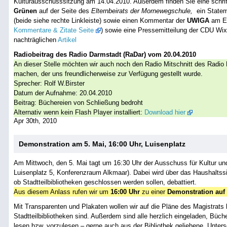
Kulturausschusssitzung am 14.04.2010. Außerdem finden Sie eine schrif
Grünen
auf der Seite des
Elternbeirats der Mornewegschule,
ein State
(beide siehe rechte Linkleiste) sowie einen Kommentar der
UWIGA
am En
Kommentare & Zitate Seite
) sowie eine Pressemitteilung der CDU Wi
nachträglichen
Artikel
Radiobeitrag des Radio Darmstadt (RaDar) vom 20.04.2010
An dieser Stelle möchten wir auch noch den Radio Mitschnitt des Radio
machen, der uns freundlicherweise zur Verfügung gestellt wurde.
Sprecher: Rolf W.Birster
Datum der Aufnahme: 20.04.2010
Beitrag: Büchereien von Schließung bedroht
Alternativ wenn kein Flash Player installiert:
Download hier
Apr 30th, 2010
Demonstration am 5. Mai, 16:00 Uhr, Luisenplatz
Am Mittwoch, den 5. Mai tagt um 16:30 Uhr der Ausschuss für Kultur u
Luisenplatz 5, Konferenzraum Alkmaar). Dabei wird über das Haushaltssi
ob Stadtteilbibliotheken geschlossen werden sollen, debattiert.
Aus diesem Anlass rufen wir um
16:00 Uhr
zu einer
Demonstration auf
Mit Transparenten und Plakaten wollen wir auf die Pläne des Magistrats 
Stadtteilbibliotheken sind. Außerdem sind alle herzlich eingeladen, Büc
lesen bzw. vorzulesen – gerne auch aus der Bibliothek geliehene. Unters