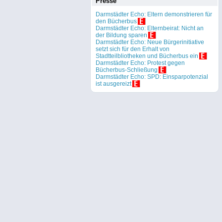
Presse
Darmstädter Echo: Eltern demonstrieren für
den Bücherbus
Darmstädter Echo: Elternbeirat: Nicht an
der Bildung sparen
Darmstädter Echo: Neue Bürgerinitiative
setzt sich für den Erhalt von
Stadtteilbliotheken und Bücherbus ein
Darmstädter Echo: Protest gegen
Bücherbus-Schließung
Darmstädter Echo: SPD: Einsparpotenzial
ist ausgereizt