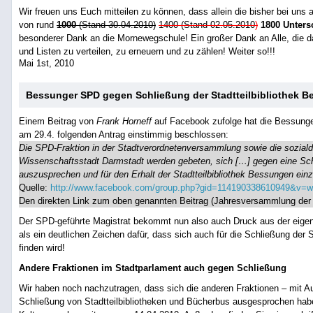
Wir freuen uns Euch mitteilen zu können, dass allein die bisher bei uns 
von rund
1000
(Stand 30.04.2010)
1400 (Stand 02.05.2010
)
1800 Unters
besonderer Dank an die Mornewegschule! Ein großer Dank an Alle, die d
und Listen zu verteilen, zu erneuern und zu zählen! Weiter so!!!
Mai 1st, 2010
Bessunger SPD gegen Schließung der Stadtteilbibliothek 
Einem Beitrag von
Frank Horneff
auf Facebook zufolge hat die Bessung
am 29.4. folgenden Antrag einstimmig beschlossen:
Die SPD-Fraktion in der Stadtverordnetenversammlung sowie die soziald
Wissenschaftsstadt Darmstadt werden gebeten, sich […] gegen eine Schl
auszusprechen und für den Erhalt der Stadtteilbibliothek Bessungen einz
Quelle:
http://www.facebook.com/group.php?gid=114190338610949&v=w
Den direkten Link zum oben genannten Beitrag (Jahresversammlung de
Der SPD-geführte Magistrat bekommt nun also auch Druck aus der eigen
als ein deutlichen Zeichen dafür, dass sich auch für die Schließung der 
finden wird!
Andere Fraktionen im Stadtparlament auch gegen Schließung
Wir haben noch nachzutragen, dass sich die anderen Fraktionen – mit 
Schließung von Stadtteilbibliotheken und Bücherbus ausgesprochen hab