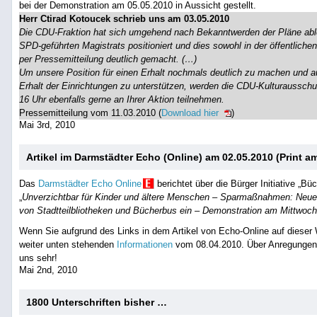
bei der Demonstration am 05.05.2010 in Aussicht gestellt.
Herr Ctirad Kotoucek schrieb uns am 03.05.2010
Die CDU-Fraktion hat sich umgehend nach Bekanntwerden der Pläne ab
SPD-geführten Magistrats positioniert und dies sowohl in der öffentlich
per Pressemitteilung deutlich gemacht. (…)
Um unsere Position für einen Erhalt nochmals deutlich zu machen und a
Erhalt der Einrichtungen zu unterstützen, werden die CDU-Kulturauss
16 Uhr ebenfalls gerne an Ihrer Aktion teilnehmen.
Pressemitteilung vom 11.03.2010 (
Download hier
)
Mai 3rd, 2010
Artikel im Darmstädter Echo (Online) am 02.05.2010 (Print a
Das
Darmstädter Echo Online
berichtet über die Bürger Initiative „B
„
Unverzichtbar für Kinder und ältere Menschen – Sparmaßnahmen: Neue Bü
von Stadtteilbliotheken und Bücherbus ein – Demonstration am Mittwoch
Wenn Sie aufgrund des Links in dem Artikel von Echo-Online auf dieser W
weiter unten stehenden
Informationen
vom 08.04.2010. Über Anregungen,
uns sehr!
Mai 2nd, 2010
1800 Unterschriften bisher …