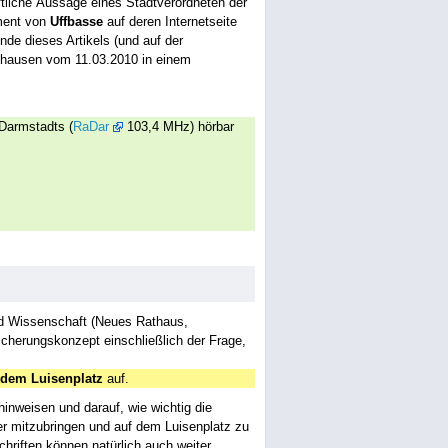
tliche Aussage eines Stadtverordneten der
ment von
Uffbasse
auf deren Internetseite
de dieses Artikels (und auf der
xhausen vom 11.03.2010 in einem
 Darmstadts (
RaDar
103,4 MHz) hörbar
nd Wissenschaft (Neues Rathaus,
cherungskonzept einschließlich der Frage,
 dem Luisenplatz
auf.
hinweisen und darauf, wie wichtig die
her mitzubringen und auf dem Luisenplatz zu
chriften können natürlich auch weiter