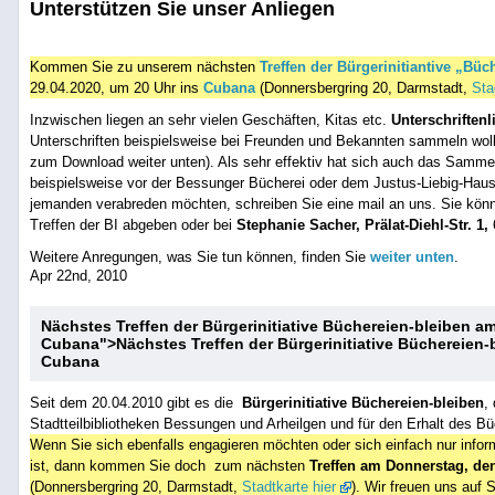
Unterstützen Sie unser Anliegen
Kommen Sie zu unserem nächsten
Treffen der Bürgerinitiantive „Büc
29.04.2020, um 20 Uhr ins
Cubana
(Donnersbergring 20, Darmstadt,
Sta
Inzwischen liegen an sehr vielen Geschäften, Kitas etc.
Unterschriftenl
Unterschriften beispielsweise bei Freunden und Bekannten sammeln wollen
zum Download weiter unten). Als sehr effektiv hat sich auch das Sammel
beispielsweise vor der Bessunger Bücherei oder dem Justus-Liebig-Haus
jemanden verabreden möchten, schreiben Sie eine mail an uns. Sie könn
Treffen der BI abgeben oder bei
Stephanie Sacher, Prälat-Diehl-Str. 1,
Weitere Anregungen, was Sie tun können, finden Sie
weiter unten
.
Apr 22nd, 2010
Nächstes Treffen der Bürgerinitiative Büchereien-bleiben a
Cubana
">
Nächstes Treffen der Bürgerinitiative Büchereien
Cubana
Seit dem 20.04.2010 gibt es die
Bürgerinitiative Büchereien-bleiben
,
Stadtteilbibliotheken Bessungen und Arheilgen und für den Erhalt des Bü
Wenn Sie sich ebenfalls engagieren möchten oder sich einfach nur info
ist, dann kommen Sie doch zum nächsten
Treffen am Donnerstag, de
(Donnersbergring 20, Darmstadt,
Stadtkarte hier
). Wir freuen uns auf S