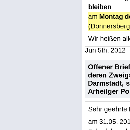
bleiben
am
Montag d
(Donnersberg
Wir heißen al
Jun 5th, 2012
Offener Brie
deren Zweigs
Darmstadt, 
Arheilger P
Sehr geehrte
am 31.05. 20