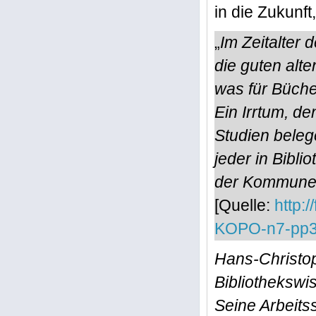
in die Zukunf
„
Im Zeitalter 
die guten alte
was für Büche
Ein Irrtum, de
Studien beleg
jeder in Bibli
der Kommune b
[Quelle:
http:
KOPO-n7-pp30
Hans-Christop
Bibliothekswi
Seine Arbeit