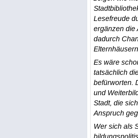
Stadtbiblioth
Lesefreude du
ergänzen die 
dadurch Chanc
Elternhäusern
Es wäre schon
tatsächlich di
befürworten. 
und Weiterbil
Stadt, die si
Anspruch gege
Wer sich als S
bildungspolit