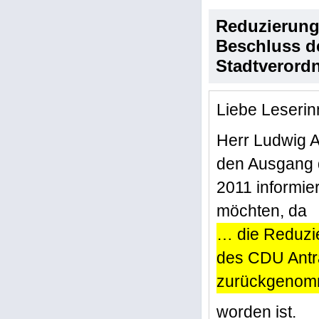
Reduzierung
Beschluss d
Stadtverord
Liebe Leserin
Herr Ludwig 
den Ausgang 
2011 informier
möchten, da
… die Reduzi
des CDU Antra
zurückgeno
worden ist.