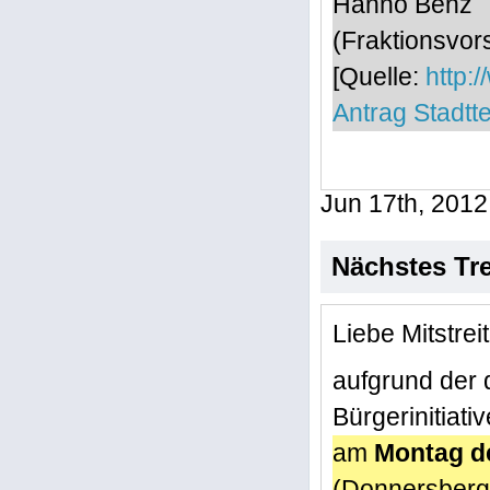
Hanno Benz
(Fraktionsvor
[Quelle:
http:
Antrag Stadtte
Jun 17th, 2012
Nächstes Tr
Liebe Mitstrei
aufgrund der d
Bürgerinitiati
am
Montag d
(Donnersberg