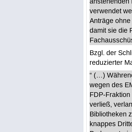
anstehenden 
verwendet we
Anträge ohne
damit sie die 
Fachausschüs
Bzgl. der Schl
reduzierter M
“ (…) Während
wegen des EM-
FDP-Fraktion 
verließ, verl
Bibliotheken 
knappes Dritt