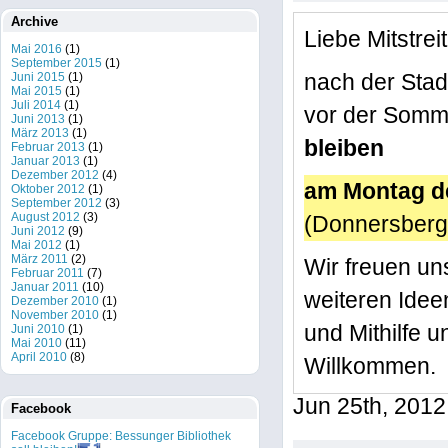
Archive
Liebe Mitstrei
Mai 2016
(1)
September 2015
(1)
Juni 2015
(1)
nach der Sta
Mai 2015
(1)
Juli 2014
(1)
vor der Sommer
Juni 2013
(1)
März 2013
(1)
bleiben
Februar 2013
(1)
Januar 2013
(1)
Dezember 2012
(4)
am Montag d
Oktober 2012
(1)
September 2012
(3)
August 2012
(3)
(Donnersberg
Juni 2012
(9)
Mai 2012
(1)
März 2011
(2)
Wir freuen uns
Februar 2011
(7)
Januar 2011
(10)
weiteren Idee
Dezember 2010
(1)
November 2010
(1)
und Mithilfe u
Juni 2010
(1)
Mai 2010
(11)
April 2010
(8)
Willkommen.
Jun 25th, 2012
Facebook
Facebook Gruppe: Bessunger Bibliothek