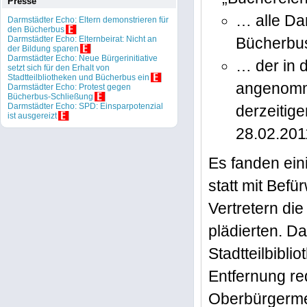
Presse
… alle Da
Darmstädter Echo: Eltern demonstrieren für
den Bücherbus
Darmstädter Echo: Elternbeirat: Nicht an
Bücherbus
der Bildung sparen
Darmstädter Echo: Neue Bürgerinitiative
… der in 
setzt sich für den Erhalt von
Stadtteilbliotheken und Bücherbus ein
angenomme
Darmstädter Echo: Protest gegen
Bücherbus-Schließung
Darmstädter Echo: SPD: Einsparpotenzial
derzeitig
ist ausgereizt
28.02.201
Es fanden ein
statt mit Befü
Vertretern die
plädierten. D
Stadtteilbibl
Entfernung re
Oberbürgermei