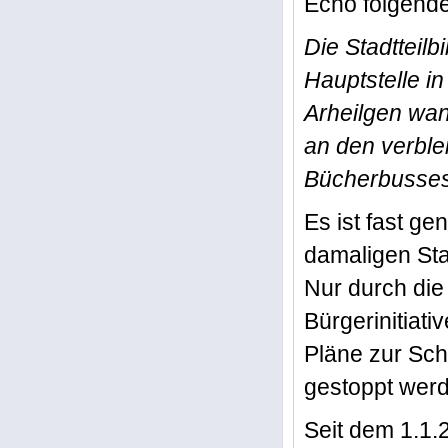
Echo folgende
Die Stadtteil
Hauptstelle in
Arheilgen wan
an den verble
Bücherbusses 
Es ist fast g
damaligen Sta
Nur durch die
Bürgerinitiat
Pläne zur Sch
gestoppt wer
Seit dem 1.1.