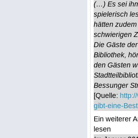
(…) Es sei ih
spielerisch le
hätten zudem 
schwierigen Z
Die Gäste der
Bibliothek, hö
den Gästen wa
Stadtteilbibl
Bessunger Str
[Quelle:
http:
gibt-eine-Bes
Ein weiterer A
lesen