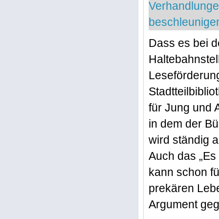
Verhandlunge
beschleunige
Dass es bei d
Haltebahnstel
Leseförderung
Stadtteilbibli
für Jung und A
in dem der Bür
wird ständig 
Auch das „Es 
kann schon fü
prekären Lebe
Argument gege