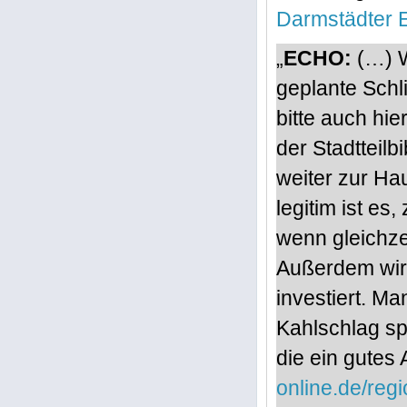
Darmstädter 
„
ECHO:
(…) W
geplante Schl
bitte auch hie
der Stadtteil
weiter zur Ha
legitim ist es
wenn gleichze
Außerdem wir
investiert. Ma
Kahlschlag sp
die ein gutes 
online.de/reg