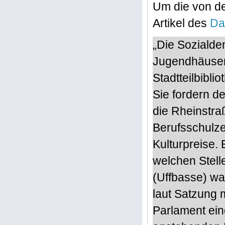
Um die von de
Artikel des
Da
„Die Soziald
Jugendhäusern
Stadtteilbibl
Sie fordern d
die Rheinstra
Berufsschulze
Kulturpreise.
welchen Stell
(Uffbasse) wa
laut Satzung 
Parlament ein