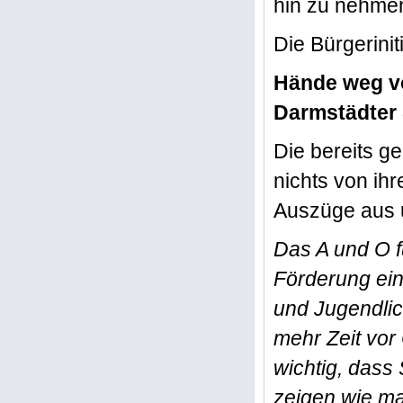
hin zu nehme
Die Bürgerinit
Hände weg vo
Darmstädter 
Die bereits 
nichts von ihr
Auszüge aus 
Das A und O fü
Förderung ein
und Jugendli
mehr Zeit vor
wichtig, dass
zeigen wie ma