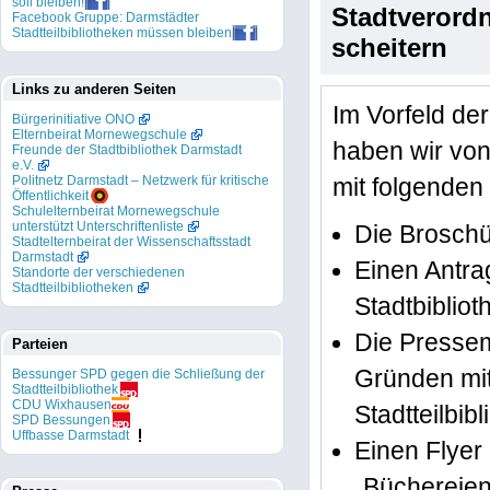
soll bleiben!
Stadtverord
Facebook Gruppe: Darmstädter
Stadtteilbibliotheken müssen bleiben
scheitern
Links zu anderen Seiten
Im Vorfeld d
Bürgerinitiative ONO
Elternbeirat Mornewegschule
haben wir von
Freunde der Stadtbibliothek Darmstadt
e.V.
Politnetz Darmstadt – Netzwerk für kritische
mit folgenden 
Öffentlichkeit
Schulelternbeirat Mornewegschule
unterstützt Unterschriftenliste
Die Broschü
Stadtelternbeirat der Wissenschaftsstadt
Darmstadt
Einen Antrag
Standorte der verschiedenen
Stadtteilbibliotheken
Stadtbibliot
Die Pressem
Parteien
Gründen mit
Bessunger SPD gegen die Schließung der
Stadtteilbibliothek
CDU Wixhausen
Stadtteilbib
SPD Bessungen
Uffbasse Darmstadt
Einen Flyer
„Büchereien