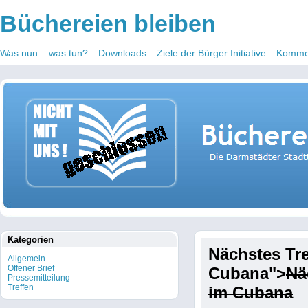
Büchereien bleiben
Was nun – was tun?
Downloads
Ziele der Bürger Initiative
Kommen
Kategorien
Nächstes Tre
Allgemein
Offener Brief
Cubana">
Nä
Pressemitteilung
Treffen
im Cubana